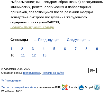
выбрасывание; син. синдром сбрасывания) совокупность
клинических, рентгенологических и лабораторных
признаков, появляющихся после резекции желудка
вследствие быстрого поступления желудочного
содержимого из культи&#8230; …
Большой медицинский словарь
Страницы
←
Предыдущая
Следующая
→
1
2
3
4
5
6
7
8
9
10
11
12
13
© Академик, 2000-2026
18+
Обратная связь:
Техподдержка
,
Реклама на сайте
👣 Путешествия
Экспорт словарей на сайты
, сделанные на PHP,
Joomla,
Drupal,
WordPress, MODx.