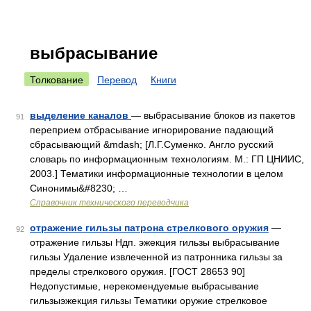
выбрасывание
Толкование
Перевод
Книги
выделение каналов
— выбрасывание блоков из пакетов
91
переприем отбрасывание игнорирование падающий
сбрасывающий &mdash; [Л.Г.Суменко. Англо русский
словарь по информационным технологиям. М.: ГП ЦНИИС,
2003.] Тематики информационные технологии в целом
Синонимы&#8230; …
Справочник технического переводчика
отражение гильзы патрона стрелкового оружия
—
92
отражение гильзы Ндп. эжекция гильзы выбрасывание
гильзы Удаление извлеченной из патронника гильзы за
пределы стрелкового оружия. [ГОСТ 28653 90]
Недопустимые, нерекомендуемые выбрасывание
гильзыэжекция гильзы Тематики оружие стрелковое