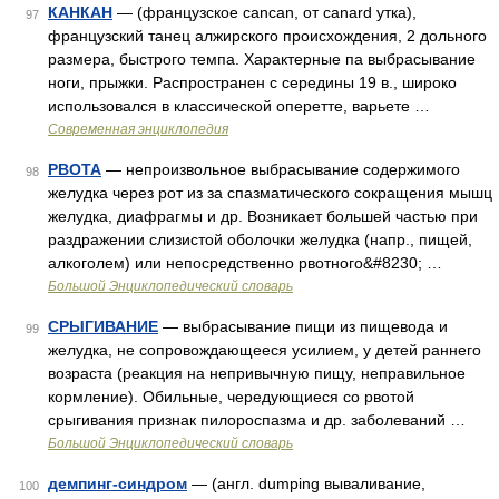
КАНКАН
— (французское cancan, от canard утка),
97
французский танец алжирского происхождения, 2 дольного
размера, быстрого темпа. Характерные па выбрасывание
ноги, прыжки. Распространен с середины 19 в., широко
использовался в классической оперетте, варьете …
Современная энциклопедия
РВОТА
— непроизвольное выбрасывание содержимого
98
желудка через рот из за спазматического сокращения мышц
желудка, диафрагмы и др. Возникает большей частью при
раздражении слизистой оболочки желудка (напр., пищей,
алкоголем) или непосредственно рвотного&#8230; …
Большой Энциклопедический словарь
СРЫГИВАНИЕ
— выбрасывание пищи из пищевода и
99
желудка, не сопровождающееся усилием, у детей раннего
возраста (реакция на непривычную пищу, неправильное
кормление). Обильные, чередующиеся со рвотой
срыгивания признак пилороспазма и др. заболеваний …
Большой Энциклопедический словарь
демпинг-синдром
— (англ. dumping вываливание,
100